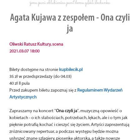
Agata Kujawa z zespołem - Ona czyli
ja
Oliwski Ratusz Kultury, scena
2021.03.07 18:00
Bilety dostępne na stronie
kupbilecik.pl
35 zł w przedsprzedaży (do 04.03)
40 zł II pula
Przed zakupem biletu zapoznaj się z
Regulaminem Wydarzeń
Artystycznych
Zapraszamy na koncert "
Ona czyli ja
", muzyczną opowieść o
kobietach - o ich słabościach, potrzebach, lękach, ale i o tym jak
pięknie potrafią kochać i cieszyć się życiem. Artyści zaprezentują
zróżnicowany repertuar, a podczas występu będzie można
usłyszeć znane szlagiery, piosenkę aktorską, a także nowsze