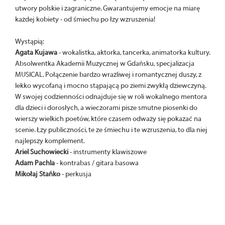
utwory polskie i zagraniczne. Gwarantujemy emocje na miarę
każdej kobiety - od śmiechu po łzy wzruszenia!
Wystąpią:
Agata Kujawa
- wokalistka, aktorka, tancerka, animatorka kultury.
Absolwentka Akademii Muzycznej w Gdańsku, specjalizacja
MUSICAL. Połączenie bardzo wrażliwej i romantycznej duszy, z
lekko wycofaną i mocno stąpającą po ziemi zwykłą dziewczyną.
W swojej codzienności odnajduje się w roli wokalnego mentora
dla dzieci i dorosłych, a wieczorami pisze smutne piosenki do
wierszy wielkich poetów, które czasem odważy się pokazać na
scenie. Łzy publiczności, te ze śmiechu i te wzruszenia, to dla niej
najlepszy komplement.
Ariel Suchowiecki
- instrumenty klawiszowe
Adam Pachla
- kontrabas / gitara basowa
Mikołaj Stańko
- perkusja