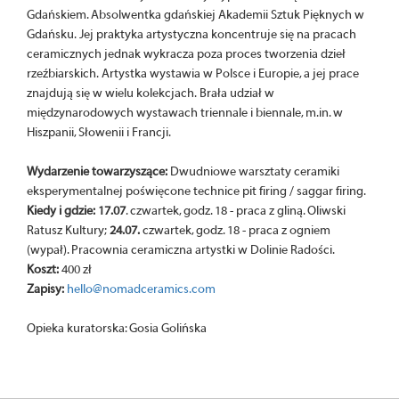
Gdańskiem. Absolwentka gdańskiej Akademii Sztuk Pięknych w
Gdańsku. Jej praktyka artystyczna koncentruje się na pracach
ceramicznych jednak wykracza poza proces tworzenia dzieł
rzeźbiarskich. Artystka wystawia w Polsce i Europie, a jej prace
znajdują się w wielu kolekcjach. Brała udział w
międzynarodowych wystawach triennale i biennale, m.in. w
Hiszpanii, Słowenii i Francji.
Wydarzenie towarzyszące:
Dwudniowe warsztaty ceramiki
eksperymentalnej poświęcone technice pit firing / saggar firing.
Kiedy i gdzie: 17.07
. czwartek, godz. 18 - praca z gliną. Oliwski
Ratusz Kultury;
24.07.
czwartek, godz. 18 - praca z ogniem
(wypał). Pracownia ceramiczna artystki w Dolinie Radości.
Koszt:
400 zł
Zapisy:
hello@nomadceramics.com
Opieka kuratorska: Gosia Golińska