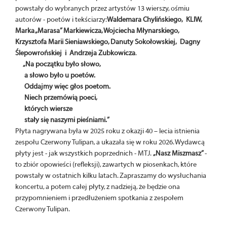
powstały do wybranych przez artystów 13 wierszy, ośmiu
autorów - poetów i tekściarzy:
Waldemara Chylińskiego, KLIW,
Marka „Marasa” Markiewicza, Wojciecha Młynarskiego,
Krzysztofa Marii Sieniawskiego, Danuty Sokołowskiej, Dagny
Ślepowrońskiej i Andrzeja Zubkowicza
.
„Na początku było słowo,
a słowo było u poetów.
Oddajmy więc głos poetom.
Niech przemówią poeci,
których wiersze
stały się naszymi pieśniami.”
Płyta nagrywana była w 2025 roku z okazji 40 – lecia istnienia
zespołu Czerwony Tulipan, a ukazała się w roku 2026. Wydawcą
płyty jest - jak wszystkich poprzednich - MTJ.
„Nasz Miszmasz”
-
to zbiór opowieści (refleksji), zawartych w piosenkach, które
powstały w ostatnich kilku latach. Zapraszamy do wysłuchania
koncertu, a potem całej płyty, z nadzieją, że będzie ona
przypomnieniem i przedłużeniem spotkania z zespołem
Czerwony Tulipan.