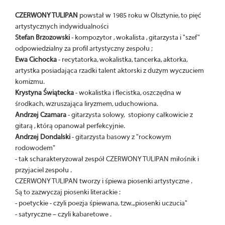
CZERWONY TULIPAN
powstał w 1985 roku w Olsztynie, to pięć
artystycznych indywidualności
Stefan Brzozowski
- kompozytor , wokalista , gitarzysta i "szef"
odpowiedzialny za profil artystyczny zespołu ;
Ewa Cichocka
- recytatorka, wokalistka, tancerka, aktorka,
artystka posiadająca rzadki talent aktorski z dużym wyczuciem
komizmu.
Krystyna Świątecka
- wokalistka i flecistka, oszczędna w
środkach, wzruszająca liryzmem, uduchowiona.
Andrzej Czamara
- gitarzysta solowy, stopiony całkowicie z
gitarą , którą opanował perfekcyjnie.
Andrzej Dondalski
- gitarzysta basowy z "rockowym
rodowodem"
- tak scharakteryzował zespół CZERWONY TULIPAN miłośnik i
przyjaciel zespołu .
CZERWONY TULIPAN tworzy i śpiewa piosenki artystyczne .
Są to zazwyczaj piosenki literackie :
- poetyckie - czyli poezja śpiewana, tzw. „piosenki uczucia"
- satyryczne – czyli kabaretowe .