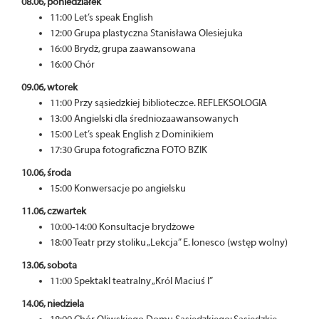
08.06, poniedziałek
11:00 Let’s speak English
12:00 Grupa plastyczna Stanisława Olesiejuka
16:00 Brydż, grupa zaawansowana
16:00 Chór
09.06, wtorek
11:00 Przy sąsiedzkiej biblioteczce. REFLEKSOLOGIA
13:00 Angielski dla średniozaawansowanych
15:00 Let’s speak English z Dominikiem
17:30 Grupa fotograficzna FOTO BZIK
10.06, środa
15:00 Konwersacje po angielsku
11.06, czwartek
10:00-14:00 Konsultacje brydżowe
18:00 Teatr przy stoliku „Lekcja” E. Ionesco (wstęp wolny)
13.06, sobota
11:00 Spektakl teatralny „Król Maciuś I”
14.06, niedziela