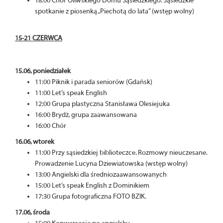
18:00 Chór Oliwskiego Domu Sąsiedzkiego: Sąsiedzkie
spotkanie z piosenką „Piechotą do lata” (wstęp wolny)
15-21 CZERWCA
15.06, poniedziałek
11:00 Piknik i parada seniorów (Gdańsk)
11:00 Let’s speak English
12:00 Grupa plastyczna Stanisława Olesiejuka
16:00 Brydż, grupa zaawansowana
16:00 Chór
16.06, wtorek
11:00 Przy sąsiedzkiej biblioteczce. Rozmowy nieuczesane.
Prowadzenie Lucyna Dziewiatowska (wstęp wolny)
13:00 Angielski dla średniozaawansowanych
15:00 Let’s speak English z Dominikiem
17:30 Grupa fotograficzna FOTO BZIK.
17.06, środa