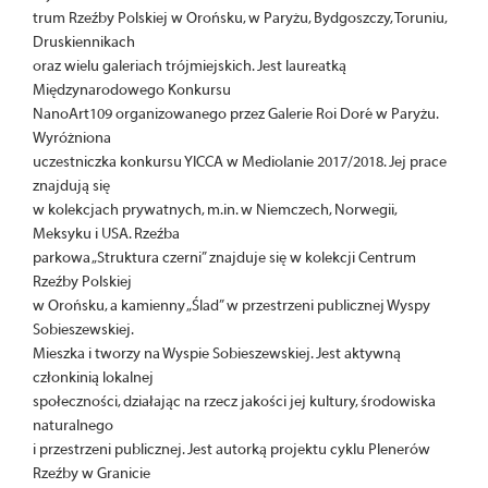
trum Rzeźby Polskiej w Orońsku, w Paryżu, Bydgoszczy, Toruniu,
Druskiennikach
oraz wielu galeriach trójmiejskich. Jest laureatką
Międzynarodowego Konkursu
NanoArt109 organizowanego przez Galerie Roi Doré w Paryżu.
Wyróżniona
uczestniczka konkursu YICCA w Mediolanie 2017/2018. Jej prace
znajdują się
w kolekcjach prywatnych, m.in. w Niemczech, Norwegii,
Meksyku i USA. Rzeźba
parkowa „Struktura czerni” znajduje się w kolekcji Centrum
Rzeźby Polskiej
w Orońsku, a kamienny „Ślad” w przestrzeni publicznej Wyspy
Sobieszewskiej.
Mieszka i tworzy na Wyspie Sobieszewskiej. Jest aktywną
członkinią lokalnej
społeczności, działając na rzecz jakości jej kultury, środowiska
naturalnego
i przestrzeni publicznej. Jest autorką projektu cyklu Plenerów
Rzeźby w Granicie