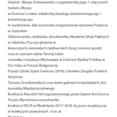
Gdańsk - Wyspa Sobieszewska i organizatorką jego 1. edycji pod
hasłem „Wyspa
w Granicie”, a także redaktorką katalogu dokumentującego i
komentującego
to wydarzenie. Jako kuratorka zorganizowała wystawę Przejście
w Sopockim
Gdańszczanka, rzeźbiarka, absolwentka Akademii Sztuk Pięknych
w Gdańsku. Pracuje głównie w
klasycznych materiałach rzeźbiarskich (brąz, marmur, granit)
oraz w czarnym dębie. Tworzy także
ceramikę i instalacje. Wystawiała w Centrum Rzeźby Polskiej w
Oro ńsku, w Paryżu, Bydgoszczy,
Pasażu Sztuki Sopot Centrum (2018). Członkini Związku Polskich
Artystów
Toruniu, Druskiennikach oraz wielu galeriach trójmiejskich. Jest
laureatką Międzynarodowego
Konkursu NanoArt109 organizowanego przez Galerie Roi Doré w
Paryżu. Wyróżniona uczestniczka
konkursu YICCA w Mediolanie 2017/ 2018. Jej prace znajdują się
w kolekcjach prywatnych , m.in. w