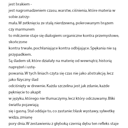
jest brakiem -
jest nagromadzeniem czasu, warstw, ciśnienia, które materia w
sobie zatrzy-
mała. W zetknięciu ze stalą nierdzewną, polerowanym brązem
czy marmurem
to milczenie staje się dialogiem: organiczne kontra przemysłowe,
skończone
kontra trwałe, pochłaniające kontra odbijające. Spękania nie są
przypadkiem.
Są śladem sił, które działały na materię od wewnątrz, historią
naprężeń i ustę-
powania. W tych liniach czyta się czas nie jako abstrakcję, lecz
jako fizyczny ślad
odciśnięty w drewnie. Każda szczelina jest jak zdanie, każde
pęknięcie to akapit
w języku, którego nie tłumaczymy, lecz który odczuwamy. Bliki
światła pojawiają
się i gasną. Stal oddaje to, co zastanie: blask wystawy, sylwetkę
widza, zmianę
pory dnia. W zestawieniu z głęboką czernią dębu ten refleks staje