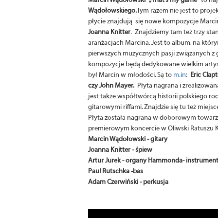
Marcin Wądołowski „That’s my game"
to naj
Wądołowskiego.
Tym razem nie jest to proj
płycie znajdują się nowe kompozycje Marcin
Joanna Knitter
. Znajdziemy tam też trzy st
aranżacjach Marcina. Jest to album, na któr
pierwszych muzycznych pasji związanych z gi
kompozycje będą dedykowane wielkim artys
był Marcin w młodości. Są to
m.in
:
Eric Clap
czy John Mayer.
Płyta nagrana i zrealizowan
jest także współtwórcą historii polskiego roc
gitarowymi riffami. Znajdzie się tu też miejs
Płyta została nagrana w doborowym towarz
premierowym koncercie w Oliwski Ratuszu K
Marcin Wądołowski - gitary
Joanna Knitter - śpiew
Artur Jurek - organy Hammonda- instrumen
Paul Rutschka -bas
Adam Czerwiński - perkusja