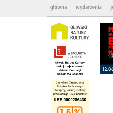
główna
wydarzenia
j
Oliwski Ratusz Kultury
funkcjonuje w ramach
działań Fundacji
Wspólnota Gdańska
Jesteśmy Organizacją
Pożytku Publicznego.
Wesprzyj kulturę i sztukę
przekazując 1,5% podatku:
KRS 0000286430