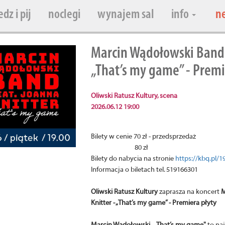
edz i pij
noclegi
wynajem sal
info
n
Marcin Wądołowski Band f
„That’s my game” - Premi
Oliwski Ratusz Kultury, scena
2026.06.12 19:00
Bilety w cenie 70 zł - przedsprzedaż
80 zł
Bilety do nabycia na stronie
https://kbq.pl/1
Informacja o biletach tel. 519166301
Oliwski Ratusz Kultury
zaprasza na koncert
M
Knitter - „That’s my game” - Premiera płyty