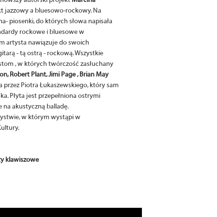
nowszy autorski projekt
Marcina
ekt jazzowy a bluesowo-rockowy. Na
a- piosenki, do których słowa napisała
andardy rockowe i bluesowe w
ym artysta nawiązuje do swoich
tarą - tą ostrą - rockową. Wszystkie
tom , w których twórczość zasłuchany
ton, Robert Plant, Jimi Page , Brian May
a przez Piotra Łukaszewskiego, który sam
ka. Płyta jest przepełniona ostrymi
ce na akustyczną balladę.
ystwie, w którym wystąpi w
ultury.
ty klawiszowe