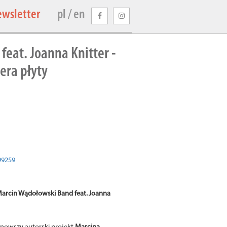
ewsletter
pl / en
eat. Joanna Knitter -
era płyty
99259
arcin Wądołowski Band feat. Joanna