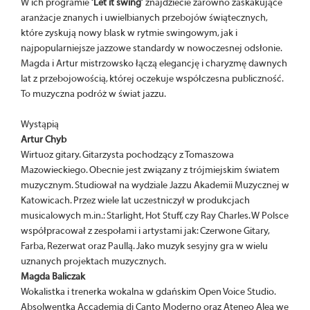
W ich programie
‘Let it swing’
znajdziecie zarówno zaskakujące
aranżacje znanych i uwielbianych przebojów świątecznych,
które zyskują nowy blask w rytmie swingowym, jak i
najpopularniejsze jazzowe standardy w nowoczesnej odsłonie.
Magda i Artur mistrzowsko łączą elegancję i charyzmę dawnych
lat z przebojowością, której oczekuje współczesna publiczność.
To muzyczna podróż w świat jazzu.
Wystąpią
Artur Chyb
Wirtuoz gitary. Gitarzysta pochodzący z Tomaszowa
Mazowieckiego. Obecnie jest związany z trójmiejskim światem
muzycznym. Studiował na wydziale Jazzu Akademii Muzycznej w
Katowicach. Przez wiele lat uczestniczył w produkcjach
musicalowych m.in.: Starlight, Hot Stuff, czy Ray Charles. W Polsce
współpracował z zespołami i artystami jak: Czerwone Gitary,
Farba, Rezerwat oraz Paullą. Jako muzyk sesyjny gra w wielu
uznanych projektach muzycznych.
Magda Baliczak
Wokalistka i trenerka wokalna w gdańskim Open Voice Studio.
Absolwentka Accademia di Canto Moderno oraz Ateneo Alea we