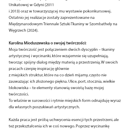
Unikatowej w Gdyni (2011
i 2013) oraz w towarzyszącej mu wystawie pokonkursowej.
Ostatnio jej realizacje zostały zaprezentowane na
Międzynarodowym Triennale Sztuki Tkaniny w Szombathely na
Węgrzech (2024).
Karolina Mioduszewska o swojej twórczości:
Moja twórczość jest połączeniem dwóch dyscyplin – tkaniny
artystycznej i wycinanki, które wzajemnie się uzupełniają,
tworząc spójny dialog między materią a przestrzenią. W swoich
pracach czerpię inspirację głównie
z miejskich struktur, które na co dzień mijamy, często nie
zauważając ich złożonego piękna. Ulice, port, stocznia, wielkie
blokowiska – te elementy stanowią swoistą bazę mojej
twórczości.
To właśnie w surowości i rytmie miejskich form odnajduję wyraz
dla własnych poszukiwań artystycznych.
Każda praca jest próbą uchwycenia esencji tych przestrzeni, ale
też przekształcenia ich w coś nowego. Poprzez wycinankę