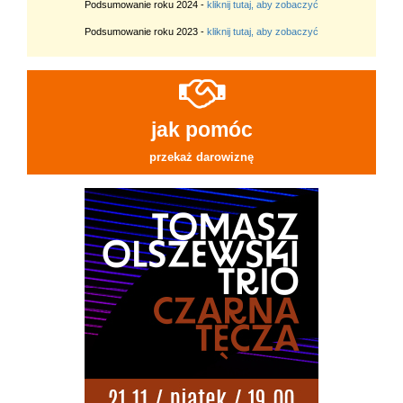
Podsumowanie roku 2024 -
kliknij tutaj, aby zobaczyć
Podsumowanie roku 2023 -
kliknij tutaj, aby zobaczyć
jak pomóc
przekaż darowiznę