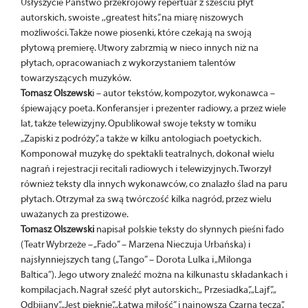
Usłyszycie Państwo przekrojowy repertuar z sześciu płyt
autorskich, swoiste ,,greatest hits”, na miarę niszowych
możliwości. Także nowe piosenki, które czekają na swoją
płytową premierę. Utwory zabrzmią w nieco innych niż na
płytach, opracowaniach z wykorzystaniem talentów
towarzyszących muzyków.
Tomasz Olszewsk
i – autor tekstów, kompozytor, wykonawca –
śpiewający poeta. Konferansjer i prezenter radiowy, a przez wiele
lat, także telewizyjny. Opublikował swoje teksty w tomiku
„Zapiski z podróży”, a także w kilku antologiach poetyckich.
Komponował muzykę do spektakli teatralnych, dokonał wielu
nagrań i rejestracji recitali radiowych i telewizyjnych. Tworzył
również teksty dla innych wykonawców, co znalazło ślad na paru
płytach. Otrzymał za swą twórczość kilka nagród, przez wielu
uważanych za prestiżowe.
Tomasz Olszewski
napisał polskie teksty do słynnych pieśni fado
(Teatr Wybrzeże – „Fado” – Marzena Nieczuja Urbańska) i
najsłynniejszych tang („Tango” – Dorota Lulka i „Milonga
Baltica”). Jego utwory znaleźć można na kilkunastu składankach i
kompilacjach. Nagrał sześć płyt autorskich: „ Przesiadka”, „Lajf”, „
Odbijany”, „Jest pięknie”, „Łatwa miłość” i najnowsza Czarna tęcza”.