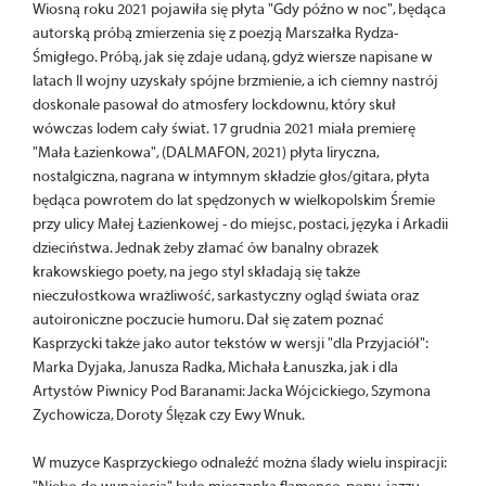
Wiosną roku 2021 pojawiła się płyta "Gdy późno w noc", będąca
autorską próbą zmierzenia się z poezją Marszałka Rydza-
Śmigłego. Próbą, jak się zdaje udaną, gdyż wiersze napisane w
latach II wojny uzyskały spójne brzmienie, a ich ciemny nastrój
doskonale pasował do atmosfery lockdownu, który skuł
wówczas lodem cały świat. 17 grudnia 2021 miała premierę
"Mała Łazienkowa", (DALMAFON, 2021) płyta liryczna,
nostalgiczna, nagrana w intymnym składzie głos/gitara, płyta
będąca powrotem do lat spędzonych w wielkopolskim Śremie
przy ulicy Małej Łazienkowej - do miejsc, postaci, języka i Arkadii
dzieciństwa. Jednak żeby złamać ów banalny obrazek
krakowskiego poety, na jego styl składają się także
nieczułostkowa wrażliwość, sarkastyczny ogląd świata oraz
autoironiczne poczucie humoru. Dał się zatem poznać
Kasprzycki także jako autor tekstów w wersji "dla Przyjaciół":
Marka Dyjaka, Janusza Radka, Michała Łanuszka, jak i dla
Artystów Piwnicy Pod Baranami: Jacka Wójcickiego, Szymona
Zychowicza, Doroty Ślęzak czy Ewy Wnuk.
W muzyce Kasprzyckiego odnaleźć można ślady wielu inspiracji: