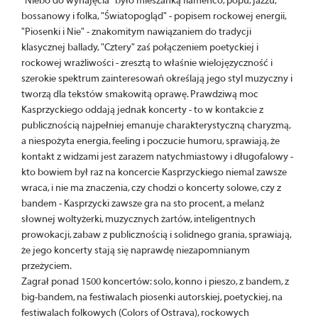
"Niebo do wynajęcia" było mieszanką flamenco, popu, jazzu,
bossanowy i folka, "Światopogląd" - popisem rockowej energii,
"Piosenki i Nie" - znakomitym nawiązaniem do tradycji
klasycznej ballady, "Cztery" zaś połączeniem poetyckiej i
rockowej wrażliwości - zresztą to właśnie wielojęzyczność i
szerokie spektrum zainteresowań określają jego styl muzyczny i
tworzą dla tekstów smakowitą oprawę. Prawdziwą moc
Kasprzyckiego oddają jednak koncerty - to w kontakcie z
publicznością najpełniej emanuje charakterystyczną charyzmą,
a niespożyta energia, feeling i poczucie humoru, sprawiają, że
kontakt z widzami jest zarazem natychmiastowy i długofalowy -
kto bowiem był raz na koncercie Kasprzyckiego niemal zawsze
wraca, i nie ma znaczenia, czy chodzi o koncerty solowe, czy z
bandem - Kasprzycki zawsze gra na sto procent, a melanż
słownej woltyżerki, muzycznych żartów, inteligentnych
prowokacji, zabaw z publicznością i solidnego grania, sprawiają,
że jego koncerty stają się naprawdę niezapomnianym
przeżyciem.
Zagrał ponad 1500 koncertów: solo, konno i pieszo, z bandem, z
big-bandem, na festiwalach piosenki autorskiej, poetyckiej, na
festiwalach folkowych (Colors of Ostrava), rockowych