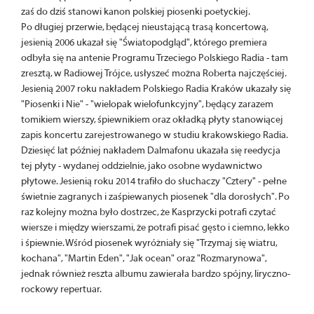
zaś do dziś stanowi kanon polskiej piosenki poetyckiej.
Po długiej przerwie, będącej nieustającą trasą koncertową,
jesienią 2006 ukazał się "Światopodgląd", którego premiera
odbyła się na antenie Programu Trzeciego Polskiego Radia - tam
zresztą, w Radiowej Trójce, usłyszeć można Roberta najczęściej.
Jesienią 2007 roku nakładem Polskiego Radia Kraków ukazały się
"Piosenki i Nie" - "wielopak wielofunkcyjny", będący zarazem
tomikiem wierszy, śpiewnikiem oraz okładką płyty stanowiącej
zapis koncertu zarejestrowanego w studiu krakowskiego Radia.
Dziesięć lat później nakładem Dalmafonu ukazała się reedycja
tej płyty - wydanej oddzielnie, jako osobne wydawnictwo
płytowe. Jesienią roku 2014 trafiło do słuchaczy "Cztery" - pełne
świetnie zagranych i zaśpiewanych piosenek "dla dorosłych". Po
raz kolejny można było dostrzec, że Kasprzycki potrafi czytać
wiersze i między wierszami, że potrafi pisać gęsto i ciemno, lekko
i śpiewnie. Wśród piosenek wyróżniały się "Trzymaj się wiatru,
kochana", "Martin Eden", "Jak ocean" oraz "Rozmarynowa",
jednak również reszta albumu zawierała bardzo spójny, liryczno-
rockowy repertuar.