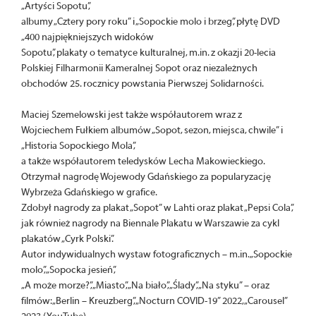
„Artyści Sopotu”,
albumy „Cztery pory roku” i „Sopockie molo i brzeg”, płytę DVD
„400 najpiękniejszych widoków
Sopotu”, plakaty o tematyce kulturalnej, m.in. z okazji 20-lecia
Polskiej Filharmonii Kameralnej Sopot oraz niezależnych
obchodów 25. rocznicy powstania Pierwszej Solidarności.
Maciej Szemelowski jest także współautorem wraz z
Wojciechem Fułkiem albumów „Sopot, sezon, miejsca, chwile” i
„Historia Sopockiego Mola”,
a także współautorem teledysków Lecha Makowieckiego.
Otrzymał nagrodę Wojewody Gdańskiego za popularyzację
Wybrzeża Gdańskiego w grafice.
Zdobył nagrody za plakat „Sopot” w Lahti oraz plakat „Pepsi Cola”,
jak również nagrody na Biennale Plakatu w Warszawie za cykl
plakatów „Cyrk Polski”.
Autor indywidualnych wystaw fotograficznych – m.in. „Sopockie
molo”, „Sopocka jesień”,
„A może morze?”, „Miasto”, „Na biało”, „Ślady”, „Na styku” – oraz
filmów: „Berlin – Kreuzberg”, „Nocturn COVID-19” 2022, „Carousel”