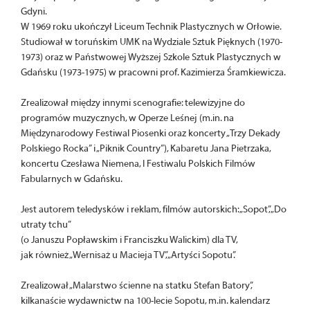
Gdyni.
W 1969 roku ukończył Liceum Technik Plastycznych w Orłowie.
Studiował w toruńskim UMK na Wydziale Sztuk Pięknych (1970-
1973) oraz w Państwowej Wyższej Szkole Sztuk Plastycznych w
Gdańsku (1973-1975) w pracowni prof. Kazimierza Śramkiewicza.
Zrealizował między innymi scenografie: telewizyjne do
programów muzycznych, w Operze Leśnej (m.in. na
Międzynarodowy Festiwal Piosenki oraz koncerty „Trzy Dekady
Polskiego Rocka” i „Piknik Country”), Kabaretu Jana Pietrzaka,
koncertu Czesława Niemena, I Festiwalu Polskich Filmów
Fabularnych w Gdańsku.
Jest autorem teledysków i reklam, filmów autorskich: „Sopot”, „Do
utraty tchu”
(o Januszu Popławskim i Franciszku Walickim) dla TV,
jak również „Wernisaż u Macieja TV”, „Artyści Sopotu”.
Zrealizował „Malarstwo ścienne na statku Stefan Batory”,
kilkanaście wydawnictw na 100-lecie Sopotu, m.in. kalendarz