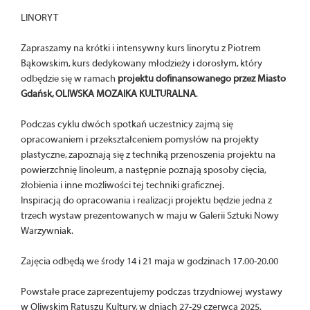
LINORYT
Zapraszamy na krótki i intensywny kurs linorytu z Piotrem
Bąkowskim, kurs dedykowany młodzieży i dorosłym, który
odbędzie się w ramach
projektu dofinansowanego przez Miasto
Gdańsk, OLIWSKA MOZAIKA KULTURALNA
.
Podczas cyklu dwóch spotkań uczestnicy zajmą się
opracowaniem i przekształceniem pomysłów na projekty
plastyczne, zapoznają się z techniką przenoszenia projektu na
powierzchnię linoleum, a następnie poznają sposoby cięcia,
żłobienia i inne możliwości tej techniki graficznej.
Inspiracją do opracowania i realizacji projektu będzie jedna z
trzech wystaw prezentowanych w maju w Galerii Sztuki Nowy
Warzywniak.
Zajęcia odbędą we środy 14 i 21 maja w godzinach 17.00-20.00
Powstałe prace zaprezentujemy podczas trzydniowej wystawy
w Oliwskim Ratuszu Kultury, w dniach 27-29 czerwca 2025,