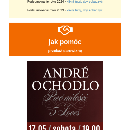
Podsumowanie roku 2024 -
kliknij tutaj, aby zobaczyć
Podsumowanie roku 2023 -
kliknij tutaj, aby zobaczyć
jak pomóc
przekaż darowiznę