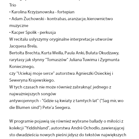
Trio
• Karolina Krzyżanowska - fortepian
• Adam Żuchowski - kontrabas, aranżacje, kierownictwo
muzyczne
• Kacper Spolik - perkusja
W recitalu usłyszymy oryginalne interpretacje utworów
Jacquesa Brela,
Bertolta Brechta, Kurta Weilla, Paula Anki, Bułata Okudżawy,
rarytasy jak słynny "Tomaszów" Juliana Tuwima i Zygmunta
Koniecznego,
czy "Uciekaj moje serce" autorstwa Agnieszki Osieckiej i
Seweryna Krajewskiego.
W tych czasach nie może również zabraknąć jednego z
najważniejszych songów
antywojennych - "Gdzie są kwiaty z tamtych lat" ("Sag mir, wo
die Blumen sind") Pete'a Seegera.
W programie pojawią się również wybrane ballady o miłości z
kolekcji "Yiddishland", autorstwa André Ochodlo, zawierającej
sto dwadzieścia nowych pieśni jidysz do tekstów największych