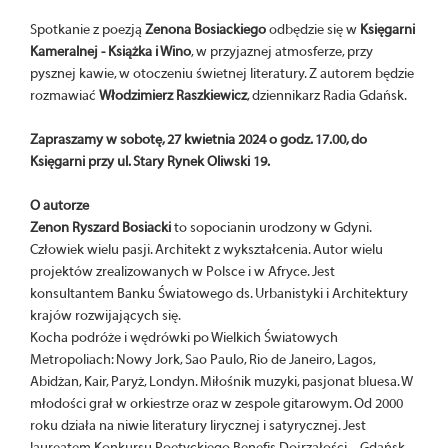
Spotkanie z poezją
Zenona Bosiackiego
odbędzie się w
Księgarni
Kameralnej - Książka i Wino
, w przyjaznej atmosferze, przy
pysznej kawie, w otoczeniu świetnej literatury. Z autorem będzie
rozmawiać
Włodzimierz Raszkiewicz
, dziennikarz Radia Gdańsk.
Zapraszamy w sobotę, 27 kwietnia 2024 o godz. 17.00, do
Księgarni przy ul. Stary Rynek Oliwski 19.
O autorze
Zenon Ryszard Bosiacki
to sopocianin urodzony w Gdyni.
Człowiek wielu pasji. Architekt z wykształcenia. Autor wielu
projektów zrealizowanych w Polsce i w Afryce. Jest
konsultantem Banku Światowego ds. Urbanistyki i Architektury
krajów rozwijających się.
Kocha podróże i wędrówki po Wielkich Światowych
Metropoliach: Nowy Jork, Sao Paulo, Rio de Janeiro, Lagos,
Abidżan, Kair, Paryż, Londyn. Miłośnik muzyki, pasjonat bluesa. W
młodości grał w orkiestrze oraz w zespole gitarowym. Od 2000
roku działa na niwie literatury lirycznej i satyrycznej. Jest
laureatem Konkursu Poetyckiego Benefis Dojrzałości – Gdańsk-